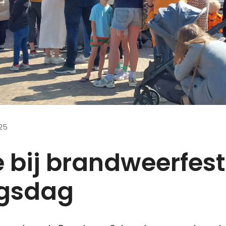
25
 bij brandweerfest
gsdag