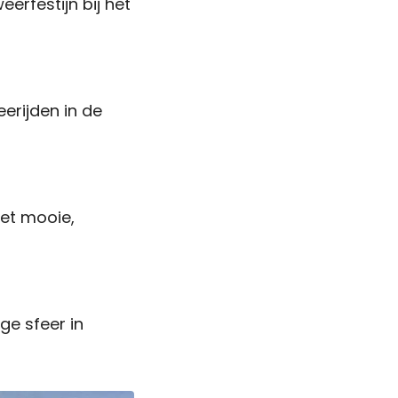
rfestijn bij het
rijden in de
het mooie,
ge sfeer in