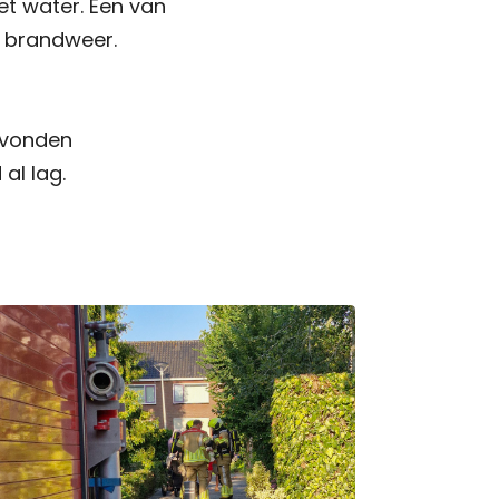
et water. Een van
e brandweer.
 vonden
al lag.