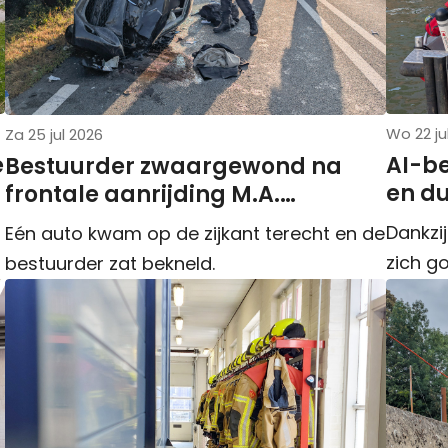
Wo 22 ju
Za 25 jul 2026
e
AI-b
Bestuurder zwaargewond na
en du
frontale aanrijding M.A.
Reinaldaweg N210
Dankzij
Eén auto kwam op de zijkant terecht en de
zich go
bestuurder zat bekneld.