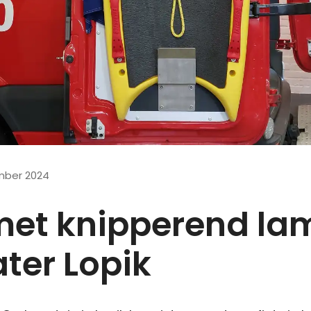
ber 2024
met knipperend lam
ter Lopik