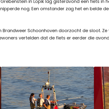
Grebenstein in Lopik lag gisteravond een fiets in h
knipperde nog. Een omstander zag het en belde d
n Brandweer Schoonhoven doorzocht de sloot. Ze
woners vertelden dat de fiets er eerder die avond 