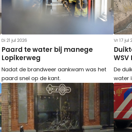
Di 21 jul 2026
Vr 17 jul
Paard te water bij manege
Duikt
Lopikerweg
WSV D
Nadat de brandweer aankwam was het
De duik
paard snel op de kant.
water 