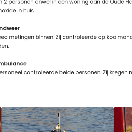
 2 personen onwel in een woning aan de Oude Ha
oxide in huis.
andweer
ed metingen binnen. Zij controleerde op koolmono
den.
ambulance
soneel controleerde beide personen. Zij kregen 