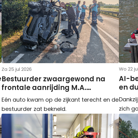
Wo 22 ju
Za 25 jul 2026
e
AI-b
Bestuurder zwaargewond na
en du
frontale aanrijding M.A.
Reinaldaweg N210
Dankzij
Eén auto kwam op de zijkant terecht en de
zich go
bestuurder zat bekneld.