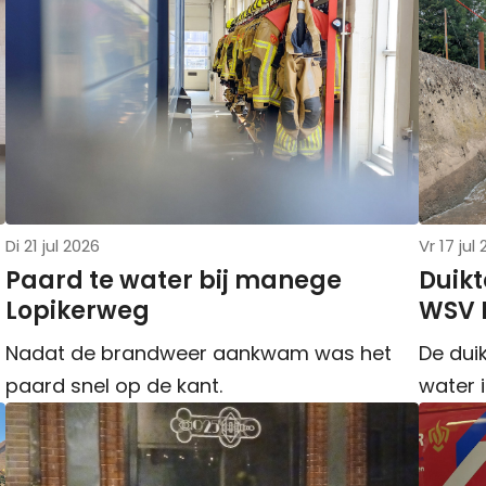
Di 21 jul 2026
Vr 17 jul
Paard te water bij manege
Duikt
Lopikerweg
WSV D
Nadat de brandweer aankwam was het
De duik
paard snel op de kant.
water 