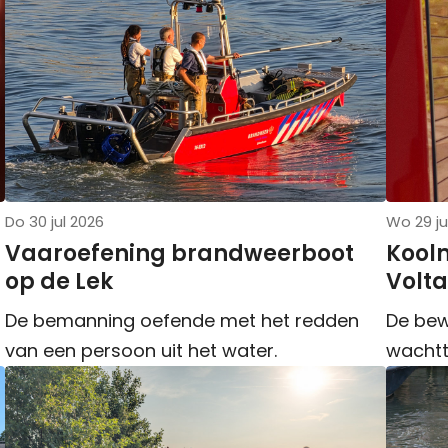
Do 30 jul 2026
Wo 29 ju
Vaaroefening brandweerboot
Kool
op de Lek
Volta
De bemanning oefende met het redden
De bew
van een persoon uit het water.
wachtt