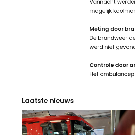
Vannacht werden
mogelijk koolmon
Meting door br
De brandweer de
werd niet gevon
Controle door 
Het ambulanceper