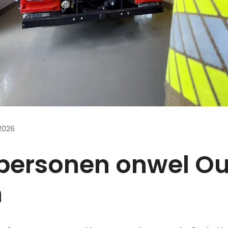
2026
personen onwel O
n