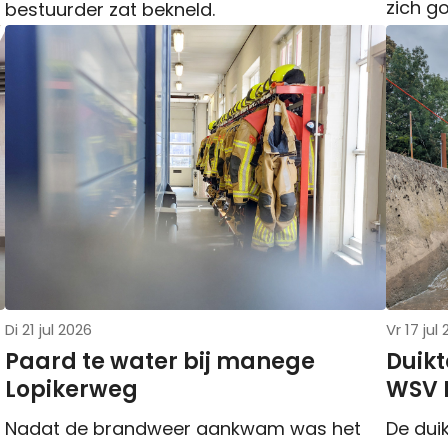
zich go
bestuurder zat bekneld.
Di 21 jul 2026
Vr 17 jul
Paard te water bij manege
Duikt
Lopikerweg
WSV D
Nadat de brandweer aankwam was het
De duik