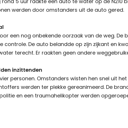
ond 5 uur raakte een auto te water op de N210 b
sonen werden door omstanders uit de auto gered.
al
door een nog onbekende oorzaak van de weg. De 
e controle. De auto belandde op zijn zijkant en kw
ater terecht. Er raakten geen andere weggebruiker
den inzittenden
 vier personen. Omstanders wisten hen snel uit het 
htoffers werden ter plekke gereanimeerd. De bra
politie en een traumahelikopter werden opgeroep