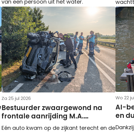
van een persoon uit het water.
wachtt
Wo 22 ju
Za 25 jul 2026
e
AI-b
Bestuurder zwaargewond na
en du
frontale aanrijding M.A.
Reinaldaweg N210
Dankzij
Eén auto kwam op de zijkant terecht en de