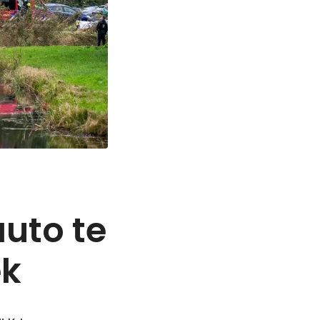
auto te
ek