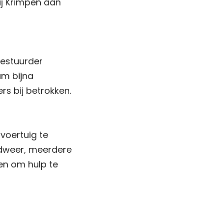
ij Krimpen aan
bestuurder
am bijna
s bij betrokken.
voertuig te
ndweer, meerdere
en om hulp te