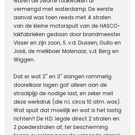
waren de zwarte rookwolken al 
vermengd met waterdamp. De eerste 
aanval was toen reeds met 4 stralen 
van de kleine motorspuit van de HASCO-
lakfabrieken gedaan door brandmeester 
Visser en zijn zoon, S. v.d. Dussen, Gulio en 
José, de melkboer Molenaar, v.d. Berg en 
Wiggen.
Dat er wat 2'' en 3'' slangen rommelig 
doorelkaar lagen gaf alleen aan de 
straalpijp de nodige last, en zeker met 
deze werkdruk (die n.l. circa 10 atm. was). 
Wat spuit dat moeilijk en wat is het lastig 
richten!! De H.D. legde direct 2 stralen en 
2 poederstralen af, ter bescherming 